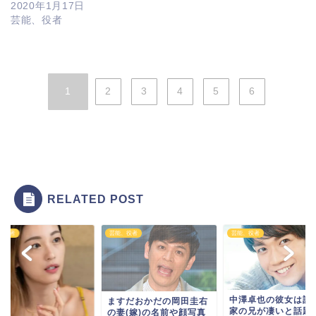
2020年1月17日
芸能、役者
1
2
3
4
5
6
RELATED POST
、役者
芸能、役者
芸能、役者
中澤卓也の彼女は誰
ますだおかだの岡田圭右
家の兄が凄いと話題
の妻(嫁)の名前や顔写真