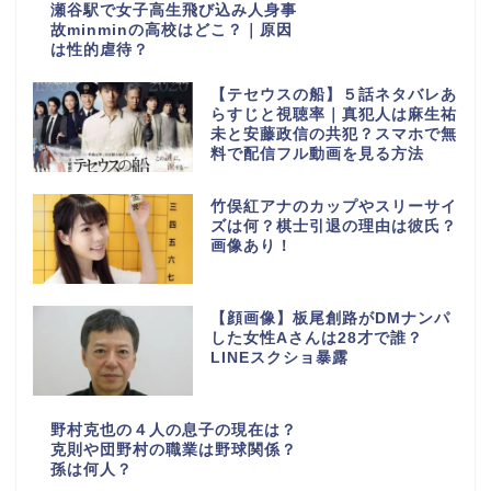
瀬谷駅で女子高生飛び込み人身事
故minminの高校はどこ？｜原因
は性的虐待？
【テセウスの船】５話ネタバレあ
らすじと視聴率｜真犯人は麻生祐
未と安藤政信の共犯？スマホで無
料で配信フル動画を見る方法
竹俣紅アナのカップやスリーサイ
ズは何？棋士引退の理由は彼氏？
画像あり！
【顔画像】板尾創路がDMナンパ
した女性Aさんは28才で誰？
LINEスクショ暴露
野村克也の４人の息子の現在は？
克則や団野村の職業は野球関係？
孫は何人？