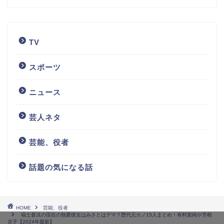
TV
スポーツ
ニュース
芸人ネタ
芸能、役者
話題の気になる話
HOME
芸能、役者
福士蒼汰の現在の熱愛彼女はみさとはデマ？歴代元カノ15人まとめ！有村架純や芳根
京子【2024年最新】