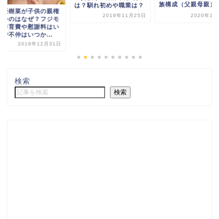
族構成（父親母親）
は？馴れ初めや職業は？
下優樹菜が子供の親権
2019年11月25日
2020年1月
持つのはなぜ？フジモ
の養育費や慰謝料はい
で不仲はいつか...
2019年12月31日
検索
検索