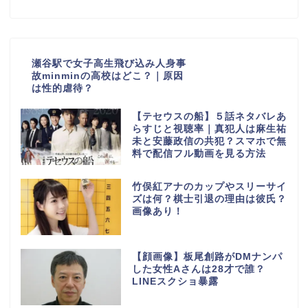
瀬谷駅で女子高生飛び込み人身事
故minminの高校はどこ？｜原因
は性的虐待？
【テセウスの船】５話ネタバレあ
らすじと視聴率｜真犯人は麻生祐
未と安藤政信の共犯？スマホで無
料で配信フル動画を見る方法
竹俣紅アナのカップやスリーサイ
ズは何？棋士引退の理由は彼氏？
画像あり！
【顔画像】板尾創路がDMナンパ
した女性Aさんは28才で誰？
LINEスクショ暴露