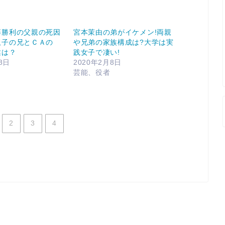
藤勝利の父親の死因
宮本茉由の弟がイケメン!両親
双子の兄とＣＡの
や兄弟の家族構成は?大学は実
業は？
践女子で凄い!
8日
2020年2月8日
芸能、役者
2
3
4