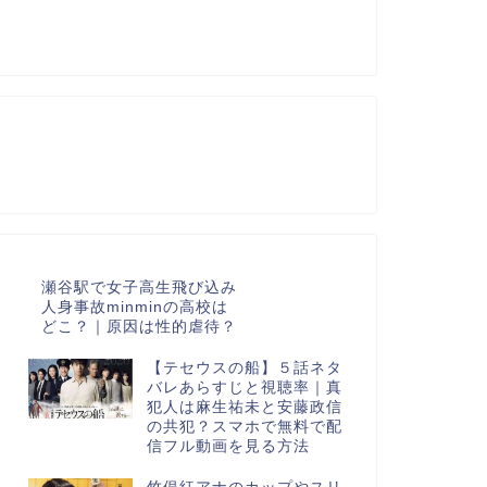
瀬谷駅で女子高生飛び込み
人身事故minminの高校は
どこ？｜原因は性的虐待？
【テセウスの船】５話ネタ
バレあらすじと視聴率｜真
犯人は麻生祐未と安藤政信
の共犯？スマホで無料で配
信フル動画を見る方法