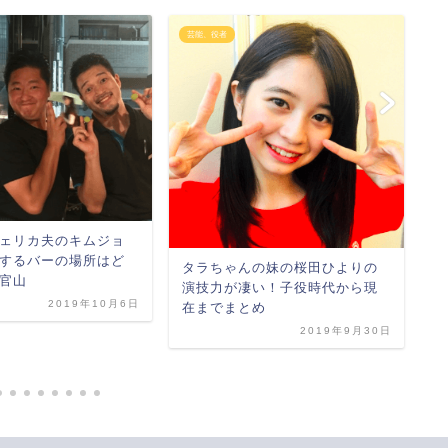
芸能、役者
芸
広
兄
垢
ェリカ夫のキムジョ
するバーの場所はど
タラちゃんの妹の桜田ひよりの
官山
演技力が凄い！子役時代から現
2019年10月6日
在までまとめ
2019年9月30日