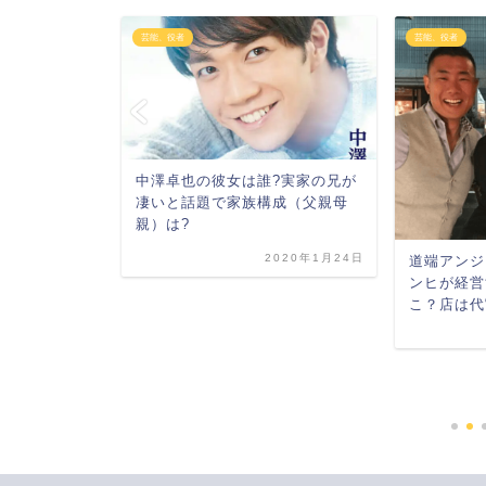
芸能、役者
芸能、役者
まとめ88個
中澤卓也の彼女は誰?実家の兄が
士時代の写
凄いと話題で家族構成（父親母
親）は?
2020年2月6日
2020年1月24日
道端アンジ
ンヒが経営
こ？店は代