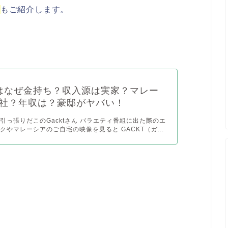
像
もご紹介します。
Tはなぜ金持ち？収入源は実家？マレー
社？年収は？豪邸がヤバい！
引っ張りだこのGacktさん バラエティ番組に出た際のエ
クやマレーシアのご自宅の映像を見ると GACKT（ガ...