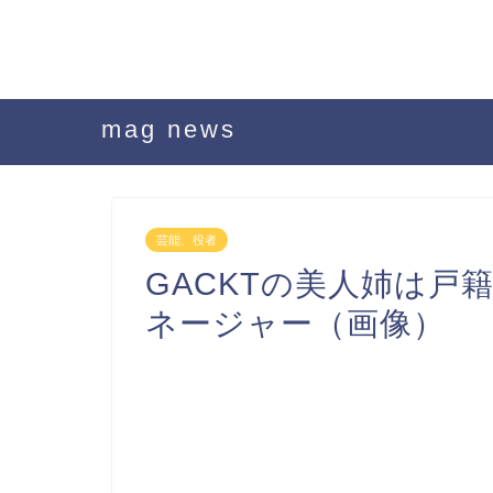
mag news
芸能、役者
GACKTの美人姉は戸
ネージャー（画像）