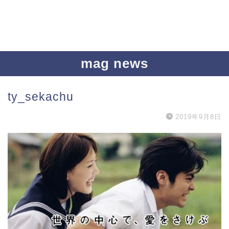
mag news
ty_sekachu
2019年9月8日