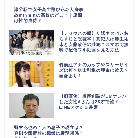
瀬谷駅で女子高生飛び込み人身事
故minminの高校はどこ？｜原因
は性的虐待？
【テセウスの船】５話ネタバレあ
らすじと視聴率｜真犯人は麻生祐
未と安藤政信の共犯？スマホで無
料で配信フル動画を見る方法
竹俣紅アナのカップやスリーサイ
ズは何？棋士引退の理由は彼氏？
画像あり！
【顔画像】板尾創路がDMナンパ
した女性Aさんは28才で誰？
LINEスクショ暴露
野村克也の４人の息子の現在は？
克則や団野村の職業は野球関係？