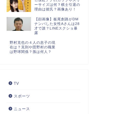
竹俣紅アナのカップやスリ
ーサイズは何？棋士引退の
理由は彼氏？画像あり！
【顔画像】板尾創路がDM
ナンパした女性Aさんは28
才で誰？LINEスクショ暴
露
野村克也の４人の息子の現
在は？克則や団野村の職業
は野球関係？孫は何人？
TV
スポーツ
ニュース