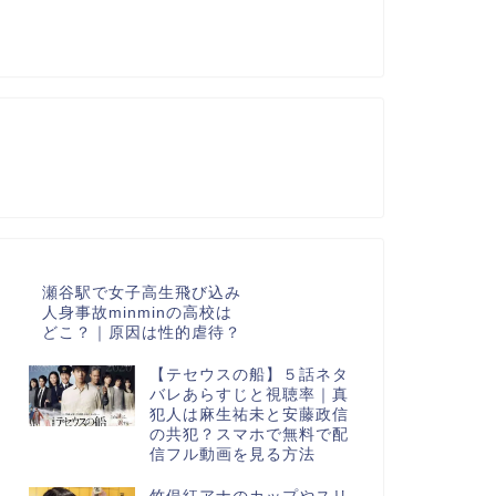
瀬谷駅で女子高生飛び込み
人身事故minminの高校は
どこ？｜原因は性的虐待？
【テセウスの船】５話ネタ
バレあらすじと視聴率｜真
犯人は麻生祐未と安藤政信
の共犯？スマホで無料で配
信フル動画を見る方法