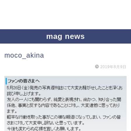
mag news
moco_akina
2019年8月9日