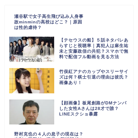
瀬谷駅で女子高生飛び込み人身事
故minminの高校はどこ？｜原因
は性的虐待？
【テセウスの船】５話ネタバレあ
らすじと視聴率｜真犯人は麻生祐
未と安藤政信の共犯？スマホで無
料で配信フル動画を見る方法
竹俣紅アナのカップやスリーサイ
ズは何？棋士引退の理由は彼氏？
画像あり！
【顔画像】板尾創路がDMナンパ
した女性Aさんは28才で誰？
LINEスクショ暴露
野村克也の４人の息子の現在は？