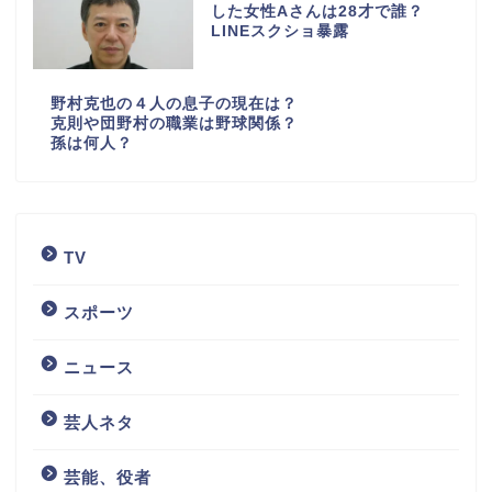
した女性Aさんは28才で誰？
LINEスクショ暴露
野村克也の４人の息子の現在は？
克則や団野村の職業は野球関係？
孫は何人？
TV
スポーツ
ニュース
芸人ネタ
芸能、役者