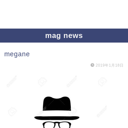
mag news
megane
2019年1月18日