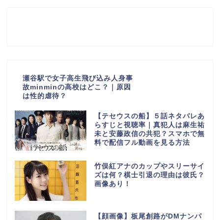
瀬谷駅で女子高生飛び込み人身事
故minminの高校はどこ？｜原因
は性的虐待？
【テセウスの船】５話ネタバレあ
らすじと視聴率｜真犯人は麻生祐
未と安藤政信の共犯？スマホで無
料で配信フル動画を見る方法
竹俣紅アナのカップやスリーサイ
ズは何？棋士引退の理由は彼氏？
画像あり！
【顔画像】板尾創路がDMナンパ