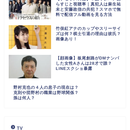
らすじと視聴率｜真犯人は麻生祐
未と安藤政信の共犯？スマホで無
料で配信フル動画を見る方法
竹俣紅アナのカップやスリーサイ
ズは何？棋士引退の理由は彼氏？
画像あり！
【顔画像】板尾創路がDMナンパ
した女性Aさんは28才で誰？
LINEスクショ暴露
野村克也の４人の息子の現在は？
克則や団野村の職業は野球関係？
孫は何人？
TV