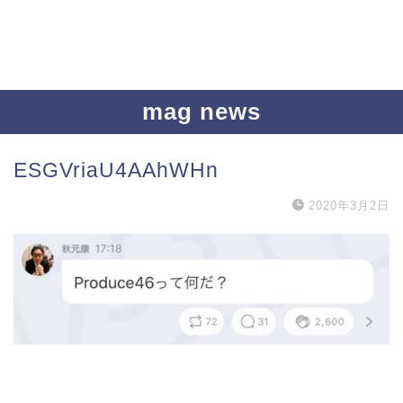
mag news
ESGVriaU4AAhWHn
2020年3月2日