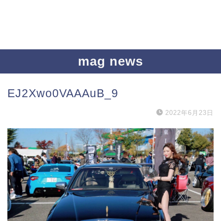
mag news
EJ2Xwo0VAAAuB_9
2022年6月23日