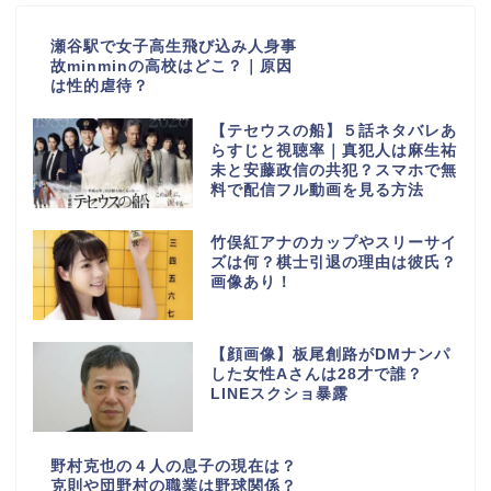
瀬谷駅で女子高生飛び込み人身事
故minminの高校はどこ？｜原因
は性的虐待？
【テセウスの船】５話ネタバレあ
らすじと視聴率｜真犯人は麻生祐
未と安藤政信の共犯？スマホで無
料で配信フル動画を見る方法
竹俣紅アナのカップやスリーサイ
ズは何？棋士引退の理由は彼氏？
画像あり！
【顔画像】板尾創路がDMナンパ
した女性Aさんは28才で誰？
LINEスクショ暴露
野村克也の４人の息子の現在は？
克則や団野村の職業は野球関係？