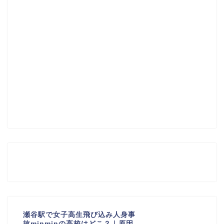
瀬谷駅で女子高生飛び込み人身事
故minminの高校はどこ？｜原因