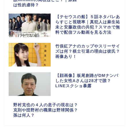
は性的虐待？
【テセウスの船】５話ネタバレあ
らすじと視聴率｜真犯人は麻生祐
未と安藤政信の共犯？スマホで無
料で配信フル動画を見る方法
竹俣紅アナのカップやスリーサイ
ズは何？棋士引退の理由は彼氏？
画像あり！
【顔画像】板尾創路がDMナンパ
した女性Aさんは28才で誰？
LINEスクショ暴露
野村克也の４人の息子の現在は？
克則や団野村の職業は野球関係？
孫は何人？