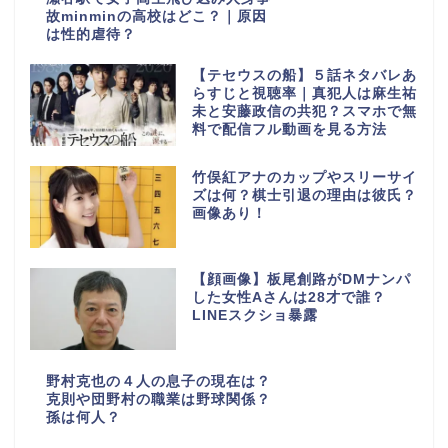
故minminの高校はどこ？｜原因
は性的虐待？
【テセウスの船】５話ネタバレあ
らすじと視聴率｜真犯人は麻生祐
未と安藤政信の共犯？スマホで無
料で配信フル動画を見る方法
竹俣紅アナのカップやスリーサイ
ズは何？棋士引退の理由は彼氏？
画像あり！
【顔画像】板尾創路がDMナンパ
した女性Aさんは28才で誰？
LINEスクショ暴露
野村克也の４人の息子の現在は？
克則や団野村の職業は野球関係？
孫は何人？