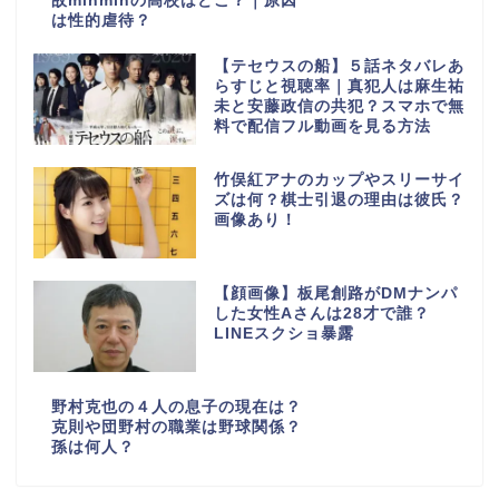
故minminの高校はどこ？｜原因
は性的虐待？
【テセウスの船】５話ネタバレあ
らすじと視聴率｜真犯人は麻生祐
未と安藤政信の共犯？スマホで無
料で配信フル動画を見る方法
竹俣紅アナのカップやスリーサイ
ズは何？棋士引退の理由は彼氏？
画像あり！
【顔画像】板尾創路がDMナンパ
した女性Aさんは28才で誰？
LINEスクショ暴露
野村克也の４人の息子の現在は？
克則や団野村の職業は野球関係？
孫は何人？