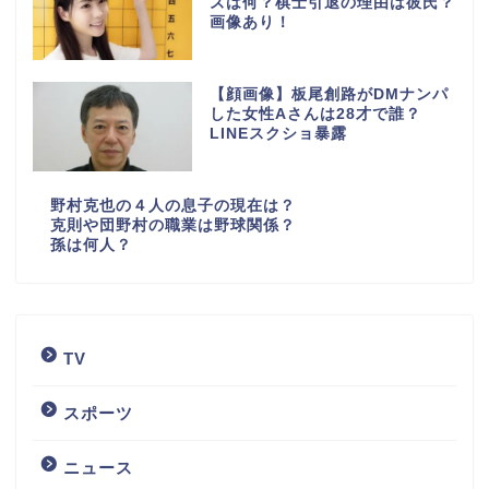
ズは何？棋士引退の理由は彼氏？
画像あり！
【顔画像】板尾創路がDMナンパ
した女性Aさんは28才で誰？
LINEスクショ暴露
野村克也の４人の息子の現在は？
克則や団野村の職業は野球関係？
孫は何人？
TV
スポーツ
ニュース