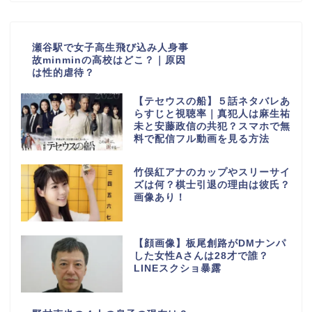
瀬谷駅で女子高生飛び込み人身事
故minminの高校はどこ？｜原因
は性的虐待？
【テセウスの船】５話ネタバレあ
らすじと視聴率｜真犯人は麻生祐
未と安藤政信の共犯？スマホで無
料で配信フル動画を見る方法
竹俣紅アナのカップやスリーサイ
ズは何？棋士引退の理由は彼氏？
画像あり！
【顔画像】板尾創路がDMナンパ
した女性Aさんは28才で誰？
LINEスクショ暴露