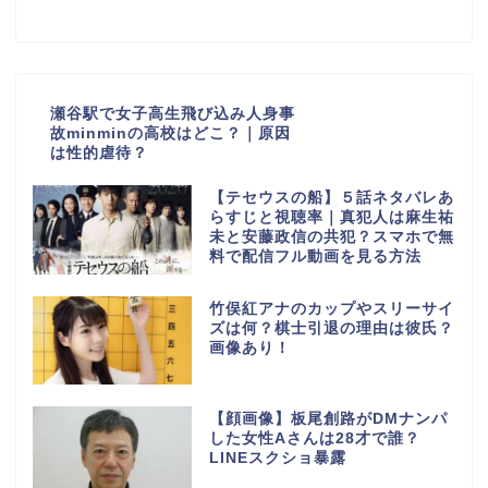
瀬谷駅で女子高生飛び込み人身事
故minminの高校はどこ？｜原因
は性的虐待？
【テセウスの船】５話ネタバレあ
らすじと視聴率｜真犯人は麻生祐
未と安藤政信の共犯？スマホで無
料で配信フル動画を見る方法
竹俣紅アナのカップやスリーサイ
ズは何？棋士引退の理由は彼氏？
画像あり！
【顔画像】板尾創路がDMナンパ
した女性Aさんは28才で誰？
LINEスクショ暴露