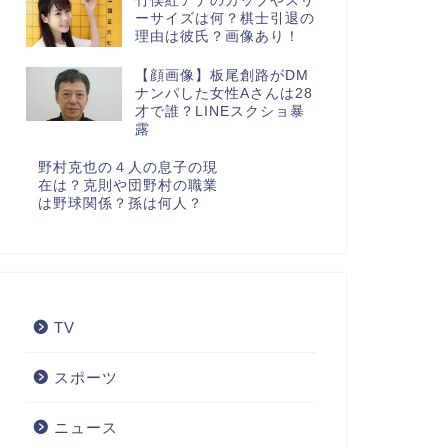
竹俣紅アナのカップやスリ
ーサイズは何？棋士引退の
理由は彼氏？画像あり！
【顔画像】板尾創路がDM
ナンパした女性Aさんは28
才で誰？LINEスクショ暴
露
野村克也の４人の息子の現
在は？克則や団野村の職業
は野球関係？孫は何人？
TV
スポーツ
ニュース