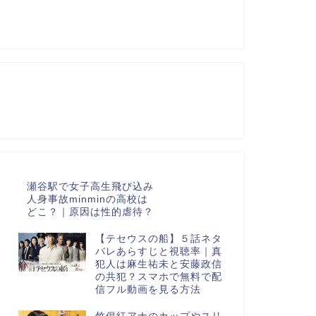
瀬谷駅で女子高生飛び込み
人身事故minminの高校は
どこ？｜原因は性的虐待？
【テセウスの船】５話ネタ
バレあらすじと視聴率｜真
犯人は麻生祐未と安藤政信
の共犯？スマホで無料で配
信フル動画を見る方法