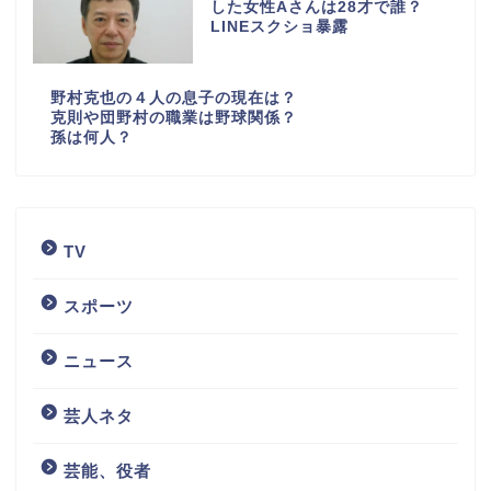
した女性Aさんは28才で誰？
LINEスクショ暴露
野村克也の４人の息子の現在は？
克則や団野村の職業は野球関係？
孫は何人？
TV
スポーツ
ニュース
芸人ネタ
芸能、役者