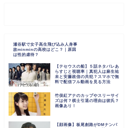
瀬谷駅で女子高生飛び込み人身事
故minminの高校はどこ？｜原因
は性的虐待？
【テセウスの船】５話ネタバレあ
らすじと視聴率｜真犯人は麻生祐
未と安藤政信の共犯？スマホで無
料で配信フル動画を見る方法
竹俣紅アナのカップやスリーサイ
ズは何？棋士引退の理由は彼氏？
画像あり！
【顔画像】板尾創路がDMナンパ