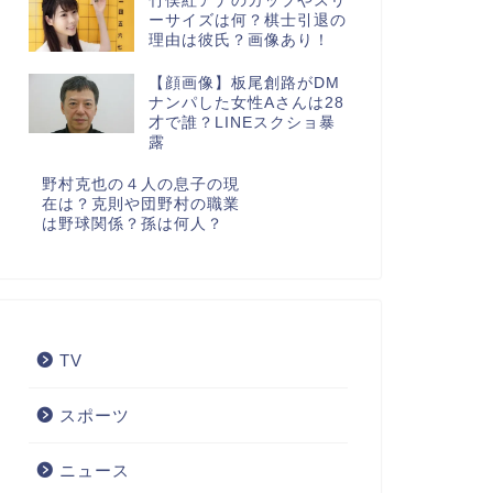
竹俣紅アナのカップやスリ
ーサイズは何？棋士引退の
理由は彼氏？画像あり！
【顔画像】板尾創路がDM
ナンパした女性Aさんは28
才で誰？LINEスクショ暴
露
野村克也の４人の息子の現
在は？克則や団野村の職業
は野球関係？孫は何人？
TV
スポーツ
ニュース