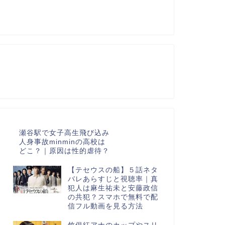
瀬谷駅で女子高生飛び込み
人身事故minminの高校は
どこ？｜原因は性的虐待？
【テセウスの船】５話ネタ
バレあらすじと視聴率｜真
犯人は麻生祐未と安藤政信
の共犯？スマホで無料で配
信フル動画を見る方法