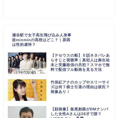
瀬谷駅で女子高生飛び込み人身事
故minminの高校はどこ？｜原因
は性的虐待？
【テセウスの船】５話ネタバレあ
らすじと視聴率｜真犯人は麻生祐
未と安藤政信の共犯？スマホで無
料で配信フル動画を見る方法
竹俣紅アナのカップやスリーサイ
ズは何？棋士引退の理由は彼氏？
画像あり！
【顔画像】板尾創路がDMナンパ
した女性Aさんは28才で誰？