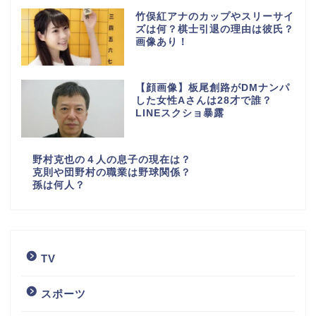
竹俣紅アナのカップやスリーサイ
ズは何？棋士引退の理由は彼氏？
画像あり！
【顔画像】板尾創路がDMナンパ
した女性Aさんは28才で誰？
LINEスクショ暴露
野村克也の４人の息子の現在は？
克則や団野村の職業は野球関係？
孫は何人？
TV
スポーツ