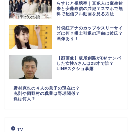
らすじと視聴率｜真犯人は麻生祐
未と安藤政信の共犯？スマホで無
料で配信フル動画を見る方法
竹俣紅アナのカップやスリーサイ
ズは何？棋士引退の理由は彼氏？
画像あり！
【顔画像】板尾創路がDMナンパ
した女性Aさんは28才で誰？
LINEスクショ暴露
野村克也の４人の息子の現在は？
克則や団野村の職業は野球関係？
孫は何人？
TV