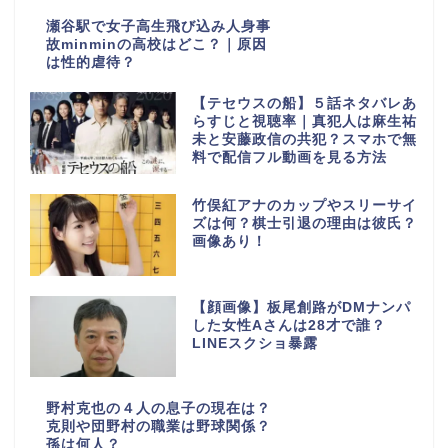
瀬谷駅で女子高生飛び込み人身事
故minminの高校はどこ？｜原因
は性的虐待？
【テセウスの船】５話ネタバレあ
らすじと視聴率｜真犯人は麻生祐
未と安藤政信の共犯？スマホで無
料で配信フル動画を見る方法
竹俣紅アナのカップやスリーサイ
ズは何？棋士引退の理由は彼氏？
画像あり！
【顔画像】板尾創路がDMナンパ
した女性Aさんは28才で誰？
LINEスクショ暴露
野村克也の４人の息子の現在は？
克則や団野村の職業は野球関係？
孫は何人？