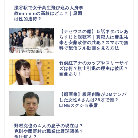
瀬谷駅で女子高生飛び込み人身事
故minminの高校はどこ？｜原因
は性的虐待？
【テセウスの船】５話ネタバレあ
らすじと視聴率｜真犯人は麻生祐
未と安藤政信の共犯？スマホで無
料で配信フル動画を見る方法
竹俣紅アナのカップやスリーサイ
ズは何？棋士引退の理由は彼氏？
画像あり！
【顔画像】板尾創路がDMナンパ
した女性Aさんは28才で誰？
LINEスクショ暴露
野村克也の４人の息子の現在は？
克則や団野村の職業は野球関係？
孫は何人？