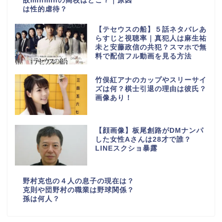
故minminの高校はどこ？｜原因
は性的虐待？
【テセウスの船】５話ネタバレあ
らすじと視聴率｜真犯人は麻生祐
未と安藤政信の共犯？スマホで無
料で配信フル動画を見る方法
竹俣紅アナのカップやスリーサイ
ズは何？棋士引退の理由は彼氏？
画像あり！
【顔画像】板尾創路がDMナンパ
した女性Aさんは28才で誰？
LINEスクショ暴露
野村克也の４人の息子の現在は？
克則や団野村の職業は野球関係？
孫は何人？