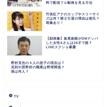
料で配信フル動画を見る方法
竹俣紅アナのカップやスリーサイ
ズは何？棋士引退の理由は彼氏？
画像あり！
【顔画像】板尾創路がDMナンパ
した女性Aさんは28才で誰？
LINEスクショ暴露
野村克也の４人の息子の現在は？
克則や団野村の職業は野球関係？
孫は何人？
TV