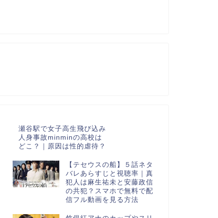
瀬谷駅で女子高生飛び込み
人身事故minminの高校は
どこ？｜原因は性的虐待？
【テセウスの船】５話ネタ
バレあらすじと視聴率｜真
犯人は麻生祐未と安藤政信
の共犯？スマホで無料で配
信フル動画を見る方法