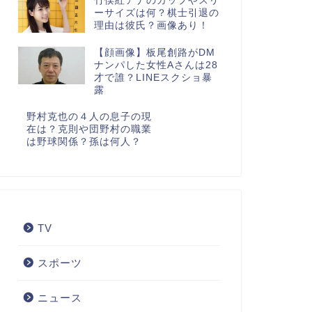
竹俣紅アナのカップやスリ
ーサイズは何？棋士引退の
理由は彼氏？画像あり！
【顔画像】板尾創路がDM
ナンパした女性Aさんは28
才で誰？LINEスクショ暴
露
野村克也の４人の息子の現
在は？克則や団野村の職業
は野球関係？孫は何人？
TV
スポーツ
ニュース