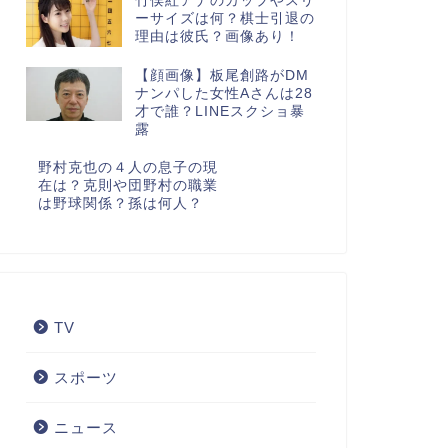
竹俣紅アナのカップやスリ
ーサイズは何？棋士引退の
理由は彼氏？画像あり！
【顔画像】板尾創路がDM
ナンパした女性Aさんは28
才で誰？LINEスクショ暴
露
野村克也の４人の息子の現
在は？克則や団野村の職業
は野球関係？孫は何人？
TV
スポーツ
ニュース