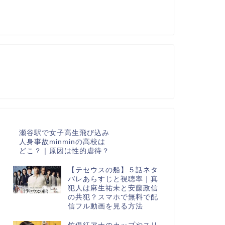
瀬谷駅で女子高生飛び込み
人身事故minminの高校は
どこ？｜原因は性的虐待？
【テセウスの船】５話ネタ
バレあらすじと視聴率｜真
犯人は麻生祐未と安藤政信
の共犯？スマホで無料で配
信フル動画を見る方法