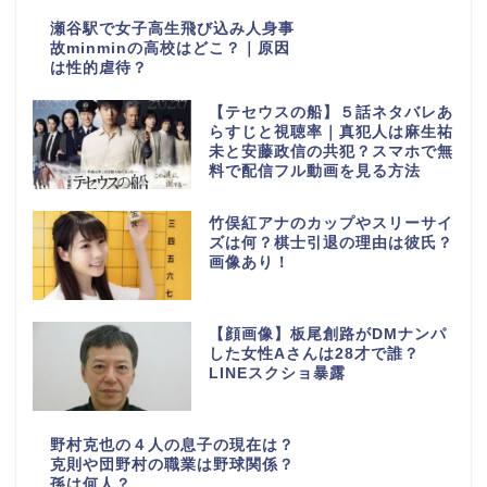
瀬谷駅で女子高生飛び込み人身事
故minminの高校はどこ？｜原因
は性的虐待？
【テセウスの船】５話ネタバレあ
らすじと視聴率｜真犯人は麻生祐
未と安藤政信の共犯？スマホで無
料で配信フル動画を見る方法
竹俣紅アナのカップやスリーサイ
ズは何？棋士引退の理由は彼氏？
画像あり！
【顔画像】板尾創路がDMナンパ
した女性Aさんは28才で誰？
LINEスクショ暴露
野村克也の４人の息子の現在は？
克則や団野村の職業は野球関係？
孫は何人？