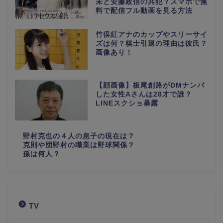
未と安藤政信の共犯？スマホで無
料で配信フル動画を見る方法
竹俣紅アナのカップやスリーサイ
ズは何？棋士引退の理由は彼氏？
画像あり！
【顔画像】板尾創路がDMナンパ
した女性Aさんは28才で誰？
LINEスクショ暴露
野村克也の４人の息子の現在は？
克則や団野村の職業は野球関係？
孫は何人？
TV