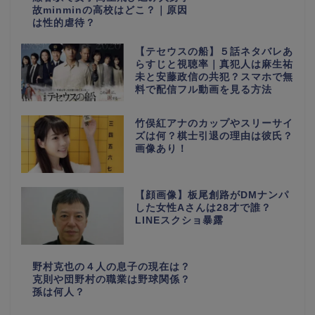
故minminの高校はどこ？｜原因
は性的虐待？
【テセウスの船】５話ネタバレあ
らすじと視聴率｜真犯人は麻生祐
未と安藤政信の共犯？スマホで無
料で配信フル動画を見る方法
竹俣紅アナのカップやスリーサイ
ズは何？棋士引退の理由は彼氏？
画像あり！
【顔画像】板尾創路がDMナンパ
した女性Aさんは28才で誰？
LINEスクショ暴露
野村克也の４人の息子の現在は？
克則や団野村の職業は野球関係？
孫は何人？