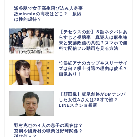
瀬谷駅で女子高生飛び込み人身事
故minminの高校はどこ？｜原因
は性的虐待？
【テセウスの船】５話ネタバレあ
らすじと視聴率｜真犯人は麻生祐
未と安藤政信の共犯？スマホで無
料で配信フル動画を見る方法
竹俣紅アナのカップやスリーサイ
ズは何？棋士引退の理由は彼氏？
画像あり！
【顔画像】板尾創路がDMナンパ
した女性Aさんは28才で誰？
LINEスクショ暴露
野村克也の４人の息子の現在は？
克則や団野村の職業は野球関係？
孫は何人？