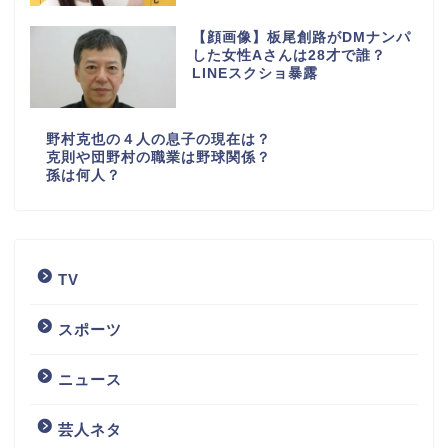
【顔画像】板尾創路がDMナンパ
した女性Aさんは28才で誰？
LINEスクショ暴露
野村克也の４人の息子の現在は？
克則や団野村の職業は野球関係？
孫は何人？
TV
スポーツ
ニュース
芸人ネタ