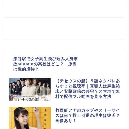
瀬谷駅で女子高生飛び込み人身事
故minminの高校はどこ？｜原因
は性的虐待？
【テセウスの船】５話ネタバレあ
らすじと視聴率｜真犯人は麻生祐
未と安藤政信の共犯？スマホで無
料で配信フル動画を見る方法
竹俣紅アナのカップやスリーサイ
ズは何？棋士引退の理由は彼氏？
画像あり！